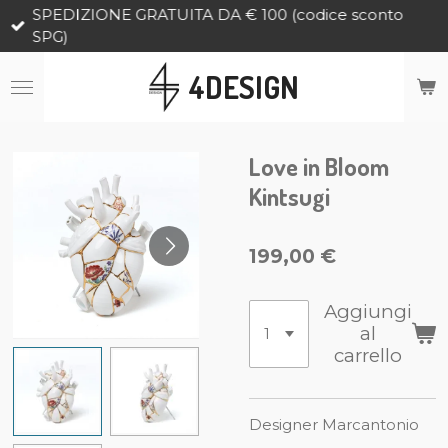
SPEDIZIONE GRATUITA DA € 100 (codice sconto
Vai
SPG)
al
contenuto
4DESIGN
principale
Love in Bloom
Kintsugi
199,00 €
Aggiungi
al
carrello
Designer Marcantonio