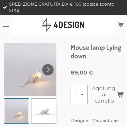
SPEDIZIONE GRATUITA DA € 100 (codice sconto
Vai
SPG)
al
contenuto
4DESIGN
principale
Mouse lamp Lying
down
89,00 €
Aggiungi
al
carrello
Designer Marcantonio.