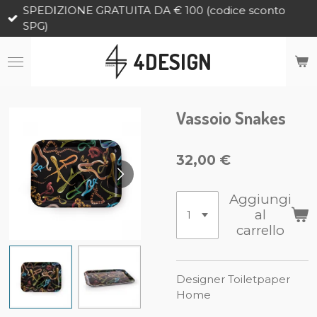
SPEDIZIONE GRATUITA DA € 100 (codice sconto
Vai
SPG)
al
contenuto
4DESIGN
principale
Vassoio Snakes
32,00 €
Aggiungi
al
carrello
Designer Toiletpaper
Home