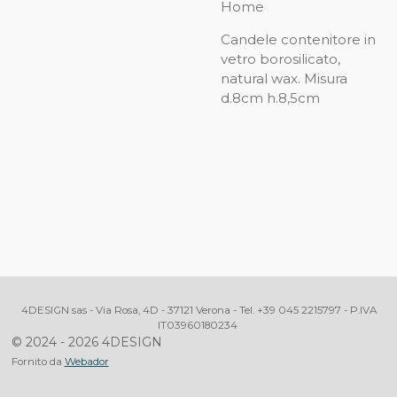
Home
Candele contenitore in
vetro borosilicato,
natural wax. Misura
d.8cm h.8,5cm
4DESIGN sas - Via Rosa, 4D - 37121 Verona - Tel. +39 045 2215797 - P.IVA
IT03960180234
© 2024 - 2026 4DESIGN
Fornito da
Webador