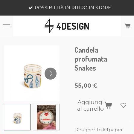
Vai
POSSIBILITÀ DI RITIRO IN STORE
al
contenuto
4DESIGN
principale
Candela
profumata
Snakes
55,00 €
Aggiungi
al carrello
Designer Toiletpaper