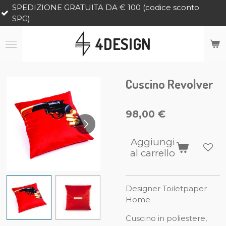
ONE GRATUITA DA € 100 (codice sconto
Vai
al
contenuto
4DESIGN
principale
Cuscino Revolver
98,00 €
Aggiungi
al carrello
Designer Toiletpaper
Home
Cuscino in poliestere,