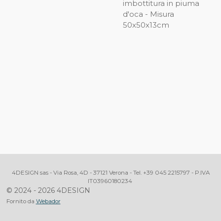
imbottitura in piuma
d'oca - Misura
50x50x13cm
4DESIGN sas - Via Rosa, 4D - 37121 Verona - Tel. +39 045 2215797 - P.IVA
IT03960180234
© 2024 - 2026 4DESIGN
Fornito da
Webador