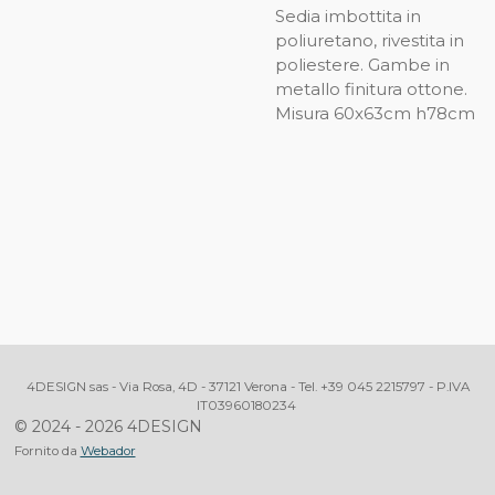
Sedia imbottita in
poliuretano, rivestita in
poliestere. Gambe in
metallo finitura ottone.
Misura 60x63cm h78cm
4DESIGN sas - Via Rosa, 4D - 37121 Verona - Tel. +39 045 2215797 - P.IVA
IT03960180234
© 2024 - 2026 4DESIGN
Fornito da
Webador