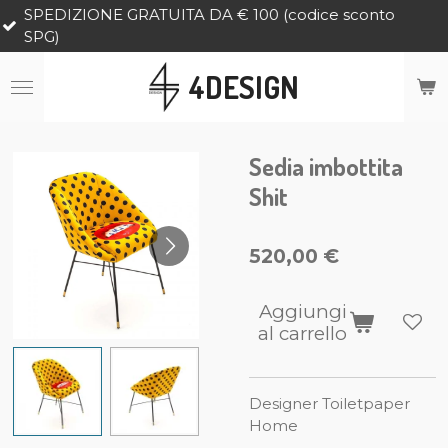
ONE GRATUITA DA € 100 (codice sconto
Vai
al
contenuto
4DESIGN
principale
Sedia imbottita
Shit
520,00 €
Aggiungi
al carrello
Designer Toiletpaper
Home