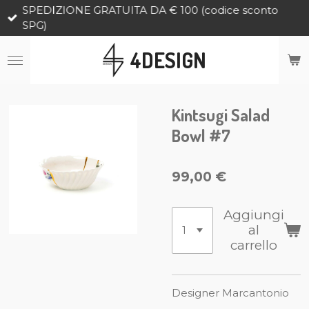
SPEDIZIONE GRATUITA DA € 100 (codice sconto
Vai
SPG)
al
contenuto
4DESIGN
principale
Kintsugi Salad
Bowl #7
99,00 €
Aggiungi
al
carrello
Designer Marcantonio