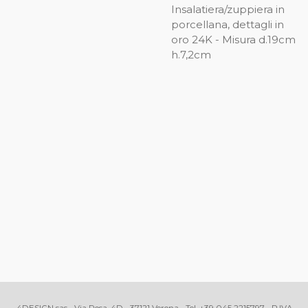
Insalatiera/zuppiera in
porcellana, dettagli in
oro 24K - Misura d.19cm
h.7,2cm