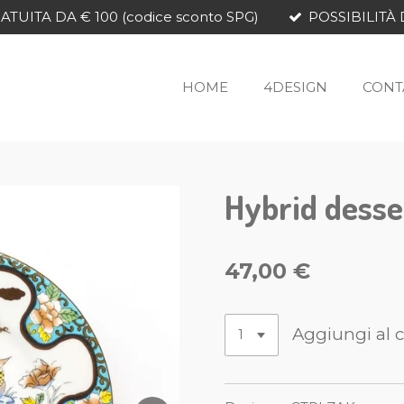
TUITA DA € 100 (codice sconto SPG)
POSSIBILITÀ 
HOME
4DESIGN
CONT
Hybrid desse
47,00 €
Aggiungi al c