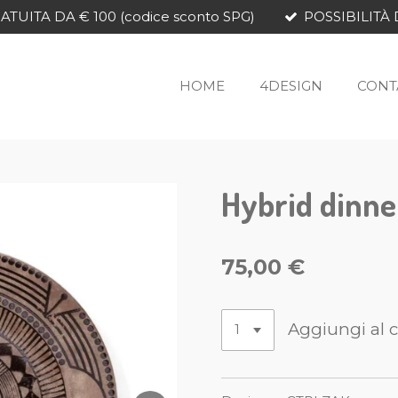
TUITA DA € 100 (codice sconto SPG)
POSSIBILITÀ 
HOME
4DESIGN
CONT
Hybrid dinne
75,00 €
Aggiungi al c