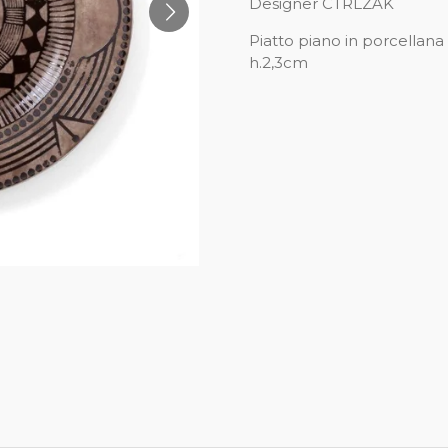
Designer CTRLZAK
Piatto piano in porcellan
h.2,3cm