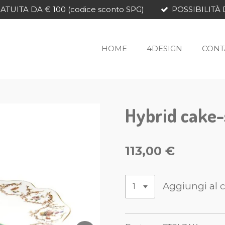
TUITA DA € 100 (codice sconto SPG)
POSSIBILITÀ 
HOME
4DESIGN
CONT
Hybrid cake
113,00 €
Aggiungi al c