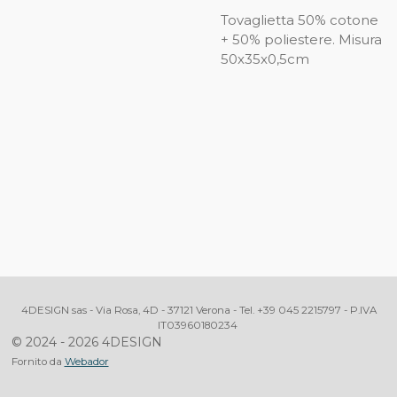
Tovaglietta 50% cotone
+ 50% poliestere. Misura
50x35x0,5cm
4DESIGN sas - Via Rosa, 4D - 37121 Verona - Tel. +39 045 2215797 - P.IVA
IT03960180234
© 2024 - 2026 4DESIGN
Fornito da
Webador