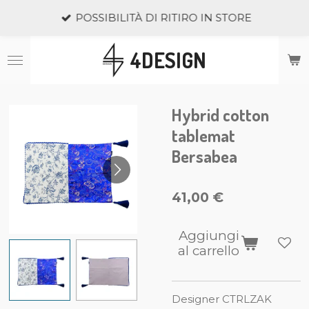
Vai
POSSIBILITÀ DI RITIRO IN STORE
al
contenuto
4DESIGN
principale
Hybrid cotton
tablemat
Bersabea
41,00 €
Aggiungi
al carrello
Designer CTRLZAK