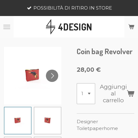
Vai
POSSIBILITÀ DI RITIRO IN STORE
al
contenuto
4DESIGN
principale
Coin bag Revolver
28,00 €
Aggiungi
al
carrello
Designer
Toiletpaperhome