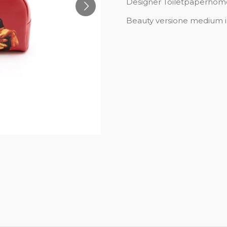
Designer Toiletpaperhom
Beauty versione medium i