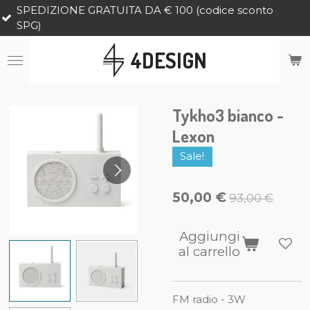
ONE GRATUITA DA € 100 (codice sconto
Vai
al
contenuto
4DESIGN
principale
Tykho3 bianco -
Lexon
Sale!
50,00 €
93,00 €
Aggiungi
al carrello
FM radio - 3W