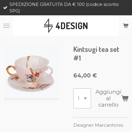
SPEDIZIONE GRATUITA DA € 100 (codice sconto
Vai
SPG)
al
contenuto
4DESIGN
principale
Kintsugi tea set
#1
64,00 €
Aggiungi
al
carrello
Designer Marcantonio