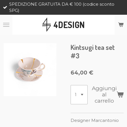
SPEDIZIONE GRATUITA DA € 100 (codice sconto
Vai
SPG)
al
contenuto
4DESIGN
principale
Kintsugi tea set
#3
64,00 €
Aggiungi
al
carrello
Designer Marcantonio