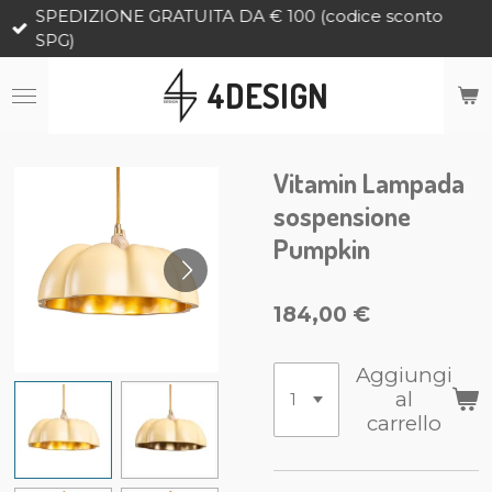
SPEDIZIONE GRATUITA DA € 100 (codice sconto
Vai
SPG)
al
contenuto
4DESIGN
principale
Vitamin Lampada
sospensione
Pumpkin
184,00 €
Aggiungi
al
carrello