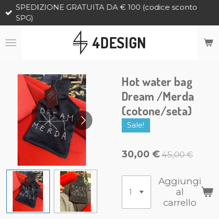
SPEDIZIONE GRATUITA DA € 100 (codice sconto
Vai
SPG)
al
contenuto
4DESIGN
principale
Hot water bag
Dream /Merda
(cotone/seta)
Sale!
30,00 €
45,00 €
Aggiungi
al
carrello