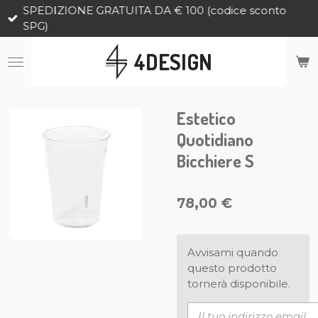
SPEDIZIONE GRATUITA DA € 100 (codice sconto
Vai
SPG)
al
contenuto
4DESIGN
principale
Estetico
Quotidiano
Bicchiere S
78,00 €
Avvisami quando
questo prodotto
tornerà disponibile.