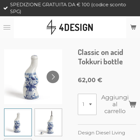
SPEDIZIONE GRATUITA DA € 100 (codice sconto
Vai
SPG)
al
contenuto
4DESIGN
principale
Classic on acid
Tokkuri bottle
62,00 €
Aggiungi
al
carrello
Design Diesel Living