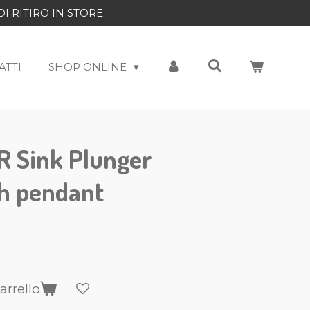
DI RITIRO IN STORE
ATTI
SHOP ONLINE
 Sink Plunger
th pendant
arrello