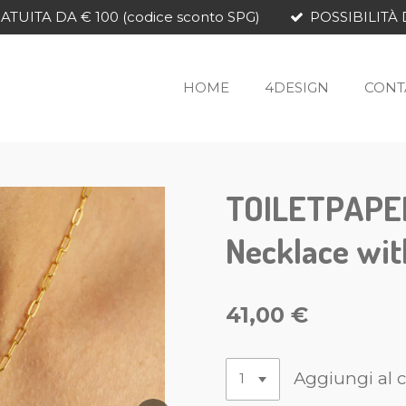
TUITA DA € 100 (codice sconto SPG)
POSSIBILITÀ 
HOME
4DESIGN
CONT
TOILETPAPER
Necklace wi
41,00 €
Aggiungi al c