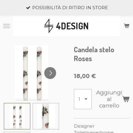
Vai
POSSIBILITÀ DI RITIRO IN STORE
al
contenuto
4DESIGN
principale
Candela stelo
Roses
18,00 €
Aggiungi
al
carrello
Designer
Toiletpaperhome