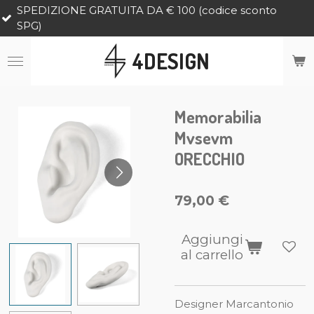
IZIONE GRATUITA DA € 100 (codice sconto
Vai
al
contenuto
4DESIGN
principale
Memorabilia
Mvsevm
ORECCHIO
79,00 €
Aggiungi
al carrello
Designer Marcantonio