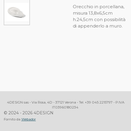
Orecchio in porcellana,
misura 13,8x6,5cm
h.24,5cm con possibilità
di appenderlo a muro.
4DESIGN sas - Via Rosa, 4D - 37121 Verona - Tel. +39 045 2215797 - P.IVA
IT03960180234
© 2024 - 2026 4DESIGN
Fornito da
Webador