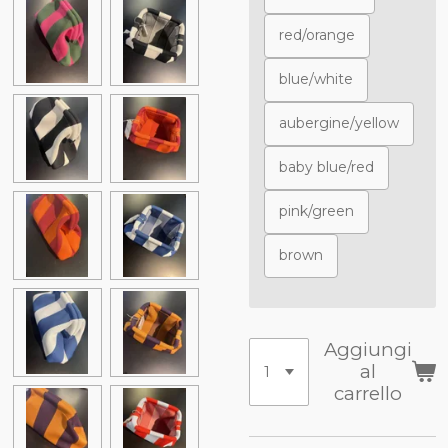
red/orange
blue/white
aubergine/yellow
baby blue/red
pink/green
brown
Aggiungi
al
carrello