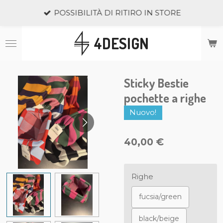
Vai
POSSIBILITÀ DI RITIRO IN STORE
al
contenuto
4DESIGN
principale
Sticky Bestie
pochette a righe
Nuovo!
40,00 €
Righe
fucsia/green
black/beige