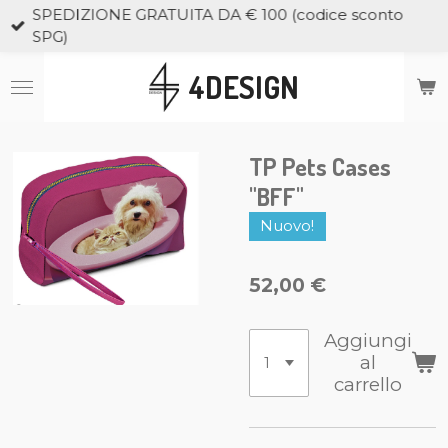
SPEDIZIONE GRATUITA DA € 100 (codice sconto
Vai
SPG)
al
contenuto
4DESIGN
principale
TP Pets Cases
"BFF"
Nuovo!
52,00 €
Aggiungi
al
carrello