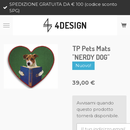
SPEDIZIONE GRATUITA DA € 100 (codice sconto
Vai
SPG)
al
contenuto
4DESIGN
principale
TP Pets Mats
"NERDY DOG"
Nuovo!
39,00 €
Avvisami quando
questo prodotto
tornerà disponibile.